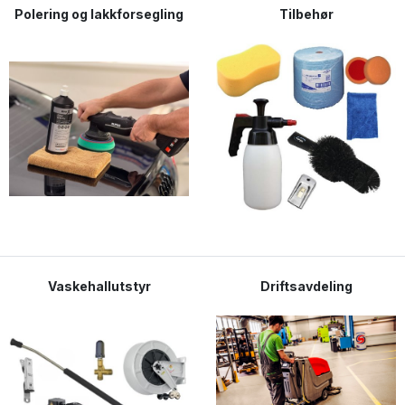
Polering og lakkforsegling
Tilbehør
Vaskehallutstyr
Driftsavdeling