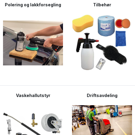
Polering og lakkforsegling
Tilbehør
Vaskehallutstyr
Driftsavdeling