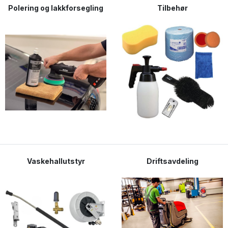
Polering og lakkforsegling
Tilbehør
Vaskehallutstyr
Driftsavdeling