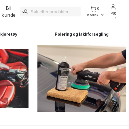
Bli
0
Logg
kunde
Handlekurv
inn
 kjøretøy
Polering og lakkforsegling